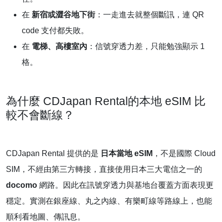
在
新宿或澀谷地下街
：一走進去就整個斷訊，連 QR
code 支付都失敗。
在
電梯、高樓室內
：信號穿透力差，只能勉強顯示 1
格。
為什麼 CDJapan Rental的本地 eSIM 比
較不會斷線？
CDJapan Rental 提供的是
日本當地 eSIM
，不是國際 Cloud
SIM，不經由第三方轉接，直接使用日本三大電信之一的
docomo
網路。因此在訊號穿透力與基地台覆蓋方面表現更
穩定。實測在銀座線、丸之內線、有樂町線等路線上，也能
順利看地圖、傳訊息。