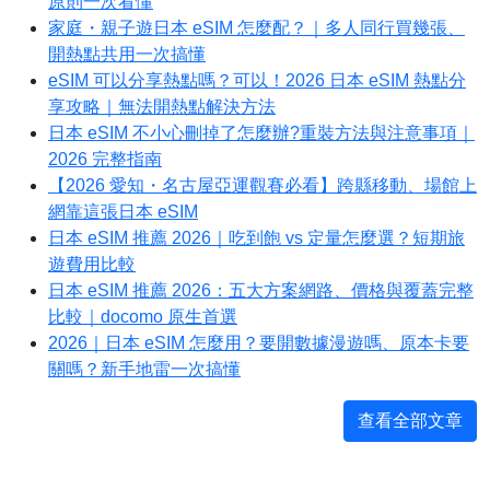
原則一次看懂
家庭・親子遊日本 eSIM 怎麼配？｜多人同行買幾張、
開熱點共用一次搞懂
eSIM 可以分享熱點嗎？可以！2026 日本 eSIM 熱點分
享攻略｜無法開熱點解決方法
日本 eSIM 不小心刪掉了怎麼辦?重裝方法與注意事項｜
2026 完整指南
【2026 愛知・名古屋亞運觀賽必看】跨縣移動、場館上
網靠這張日本 eSIM
日本 eSIM 推薦 2026｜吃到飽 vs 定量怎麼選？短期旅
遊費用比較
日本 eSIM 推薦 2026：五大方案網路、價格與覆蓋完整
比較｜docomo 原生首選
2026｜日本 eSIM 怎麼用？要開數據漫遊嗎、原本卡要
關嗎？新手地雷一次搞懂
查看全部文章