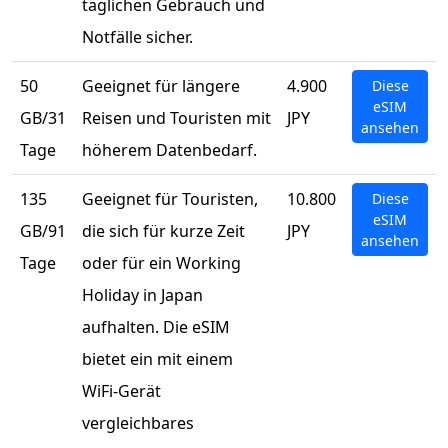
täglichen Gebrauch und
Notfälle sicher.
50
Geeignet für längere
4.900
Diese
eSIM
GB/31
Reisen und Touristen mit
JPY
ansehen
Tage
höherem Datenbedarf.
135
Geeignet für Touristen,
10.800
Diese
eSIM
GB/91
die sich für kurze Zeit
JPY
ansehen
Tage
oder für ein Working
Holiday in Japan
aufhalten. Die eSIM
bietet ein mit einem
WiFi-Gerät
vergleichbares